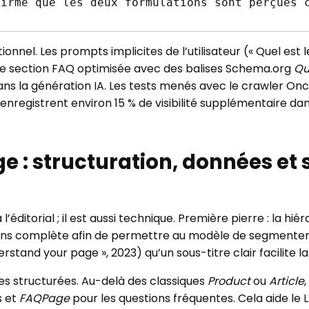
irme que les deux formulations sont perçues c
ionnel. Les prompts implicites de l’utilisateur (« Quel est 
Une section FAQ optimisée avec des balises Schema.org
Qu
ans la génération IA. Les tests menés avec le crawler On
nregistrent environ 15 % de visibilité supplémentaire dan
 : structuration, données et 
 l’éditorial ; il est aussi technique. Première pierre : la h
ens complète afin de permettre au modèle de segmenter
rstand your page », 2023) qu’un sous-titre clair facilite 
es structurées. Au-delà des classiques
Product
ou
Article
s et
FAQPage
pour les questions fréquentes. Cela aide le L