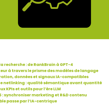
 la recherche : de RankBrain à GPT-4
teur à travers le prisme des modèles de langage
ration, données et signaux IA-compatibles
 le netlinking : qualité sémantique avant quantité
x KPIs et outils pour l’ère LLM
5 : synchroniser marketing et R&D contenu
le passe par l’IA-centrique