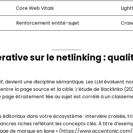
Core Web Vitals
Ligh
Renforcement entité-sujet
Craw
érative sur le netlinking : qua
atif, devient une discipline sémantique. Les LLM évaluent n
tre la page source et la cible. L’étude de Backlinko (2020
 page étroitement liée au sujet est corrélé à un classeme
s éditoriaux dans votre écosystème : interview croisée, tri
ncres riches reflétant les concepts clés. À titre d’exemp
t l’image de marque en ligne » (https://www.accentonic.