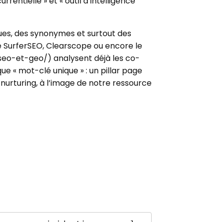
entielle » et « outil d’intelligence
es, des synonymes et surtout des
me SurferSEO, Clearscope ou encore le
eo-et-geo/) analysent déjà les co-
e « mot-clé unique » : un pillar page
ad nurturing, à l’image de notre ressource