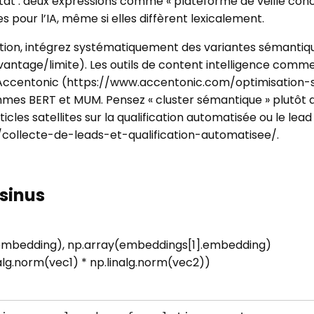
t : deux expressions comme « plateforme de veille concurr
 pour l’IA, même si elles diffèrent lexicalement.
tion, intégrez systématiquement des variantes sémantiqu
avantage/limite). Les outils de content intelligence com
’Accentonic (https://www.accentonic.com/optimisation-s
mes BERT et MUM. Pensez « cluster sémantique » plutôt qu
rticles satellites sur la qualification automatisée ou le le
/collecte-de-leads-et-qualification-automatisee/.
osinus
.embedding), np.array(embeddings[1].embedding)
inalg.norm(vec1) * np.linalg.norm(vec2))