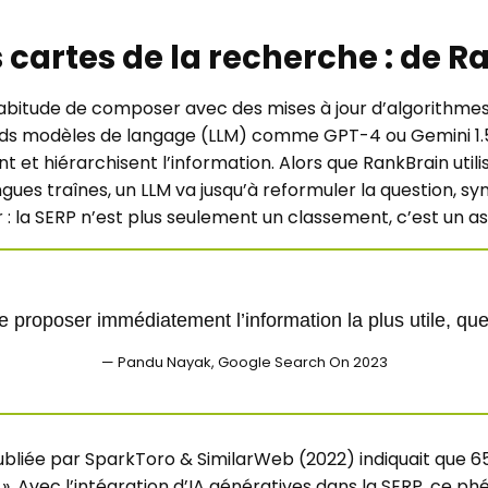
s cartes de la recherche : de 
abitude de composer avec des mises à jour d’algorithmes
ands modèles de langage (LLM) comme GPT-4 ou Gemini 1.5
nt et hiérarchisent l’information. Alors que RankBrain uti
ngues traînes, un LLM va jusqu’à reformuler la question, s
 : la SERP n’est plus seulement un classement, c’est un as
de proposer immédiatement l’information la plus utile, quel
— Pandu Nayak, Google Search On 2023
publiée par SparkToro & SimilarWeb (2022) indiquait que 
k ». Avec l’intégration d’IA génératives dans la SERP, ce