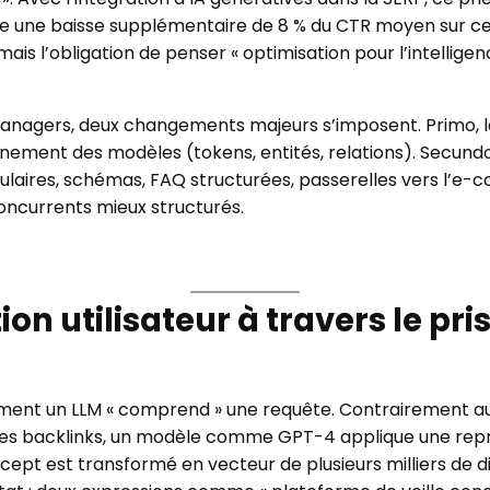
te une baisse supplémentaire de 8 % du CTR moyen sur c
 mais l’obligation de penser « optimisation pour l’intelligen
managers, deux changements majeurs s’imposent. Primo, l
raînement des modèles (tokens, entités, relations). Secundo,
ulaires, schémas, FAQ structurées, passerelles vers l’e-
concurrents mieux structurés.
on utilisateur à travers le p
mment un LLM « comprend » une requête. Contrairement au
t les backlinks, un modèle comme GPT-4 applique une rep
pt est transformé en vecteur de plusieurs milliers de d