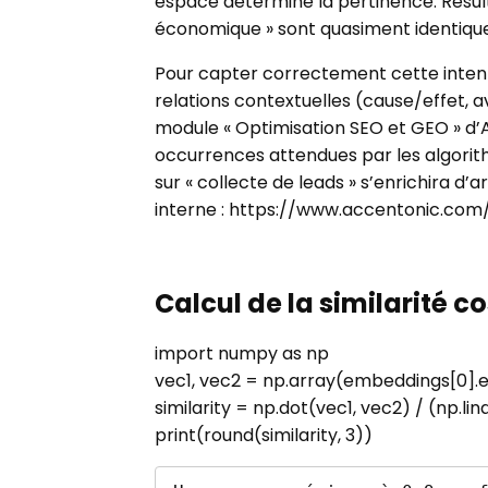
espace détermine la pertinence. Résulta
économique » sont quasiment identiques
Pour capter correctement cette inten
relations contextuelles (cause/effet, 
module « Optimisation SEO et GEO » d
occurrences attendues par les algorith
sur « collecte de leads » s’enrichira d’a
interne : https://www.accentonic.com
Calcul de la similarité c
import numpy as np
vec1, vec2 = np.array(embeddings[0]
similarity = np.dot(vec1, vec2) / (np.l
print(round(similarity, 3))