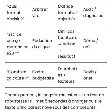
“Quel
Matrice
Arbitrer
Audit /
format
formats ×
vite
diagnostic
choisir ?”
objectifs
Mini-cas
“Est-ce
(contexte
que ça
Réduction
Démo /
→ action
marche en
du risque
call
→
B2B ?”
résultat)
Fourchett
“Combien
Cadre
Devis /
es +
ça coûte ?”
budgétaire
brief
facteurs
Techniquement, le long-forme est aussi un test de
robustesse : s’il met 5 secondes à charger ou si le
texte principal est noyé sous des composants