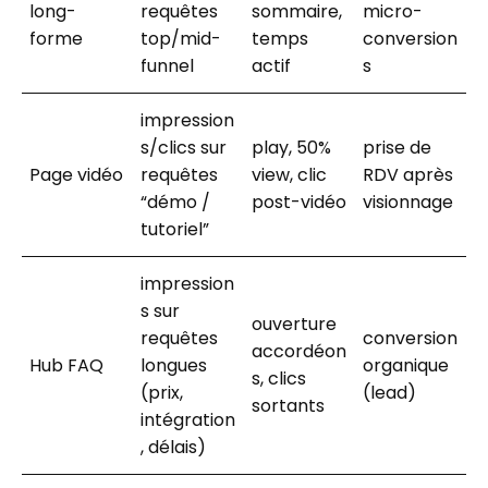
long-
requêtes
sommaire,
micro-
forme
top/mid-
temps
conversion
funnel
actif
s
impression
s/clics sur
play, 50%
prise de
Page vidéo
requêtes
view, clic
RDV après
“démo /
post-vidéo
visionnage
tutoriel”
impression
s sur
ouverture
requêtes
conversion
accordéon
Hub FAQ
longues
organique
s, clics
(prix,
(lead)
sortants
intégration
, délais)