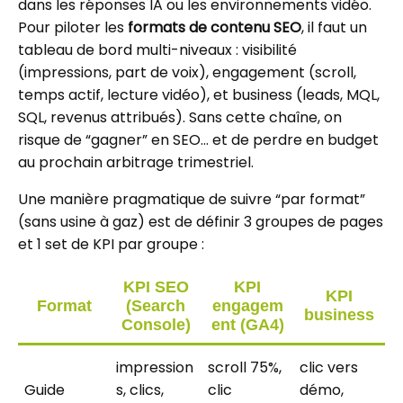
dans les réponses IA ou les environnements vidéo.
Pour piloter les
formats de contenu SEO
, il faut un
tableau de bord multi-niveaux : visibilité
(impressions, part de voix), engagement (scroll,
temps actif, lecture vidéo), et business (leads, MQL,
SQL, revenus attribués). Sans cette chaîne, on
risque de “gagner” en SEO… et de perdre en budget
au prochain arbitrage trimestriel.
Une manière pragmatique de suivre “par format”
(sans usine à gaz) est de définir 3 groupes de pages
et 1 set de KPI par groupe :
KPI SEO
KPI
KPI
Format
(Search
engagem
business
Console)
ent (GA4)
impression
scroll 75%,
clic vers
Guide
s, clics,
clic
démo,