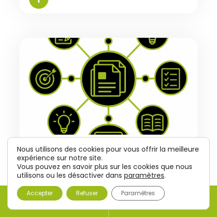
Nous utilisons des cookies pour vous offrir la meilleure
LEAD GEN
15.07.2026
expérience sur notre site.
Vous pouvez en savoir plus sur les cookies que nous
Page pilier B2B : maillage interne, hub ressources
utilisons ou les désactiver dans
paramètres
.
et génération de leads
Accepter
Refuser
Paramètres
Transformer une page pilier B2B en hub
ressources performant : maillage interne,
CONTACT
ÊTRE RAPPELÉ
formats c...